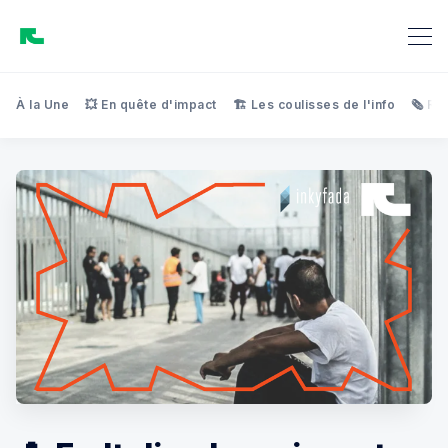
À la Une
💥 En quête d'impact
🏗️ Les coulisses de l'info
🗞️ Re