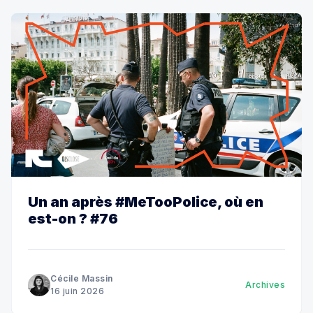
Un an après #MeTooPolice, où en
est-on ? #76
Cécile Massin
Archives
16 juin 2026