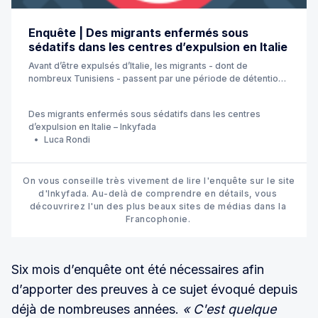
Enquête | Des migrants enfermés sous
sédatifs dans les centres d’expulsion en Italie
Avant d’être expulsés d’Italie, les migrants - dont de
nombreux Tunisiens - passent par une période de détention
administrative dans des Centres de permanence pour les
rapatriements (CPR). Là-bas, ils seraient drogués et “gardés
Des migrants enfermés sous sédatifs dans les centres
tranquilles”, grâce à des psychotropes. Une enquête menée
d’expulsion en Italie – Inkyfada
par Altreconomia, en collaboration avec inkyfada.
Luca Rondi
On vous conseille très vivement de lire l'enquête sur le site 
d'Inkyfada. Au-delà de comprendre en détails, vous 
découvrirez l'un des plus beaux sites de médias dans la 
Francophonie. 
Six mois d’enquête ont été nécessaires afin
d’apporter des preuves à ce sujet évoqué depuis
déjà de nombreuses années.
« C'est quelque