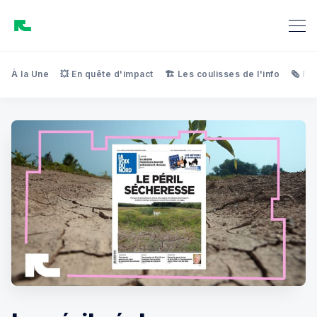
À la Une
💥 En quête d'impact
🏗️ Les coulisses de l'info
🗞️ Re