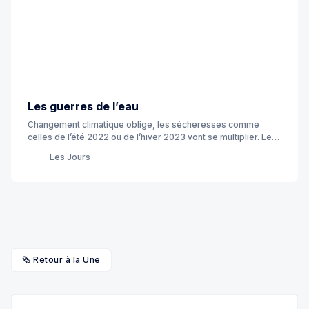
Les guerres de l’eau
Changement climatique oblige, les sécheresses comme
celles de l’été 2022 ou de l’hiver 2023 vont se multiplier. Les
nappes phréatiques tirent la langue et les conflits d’usages
Les Jours
éclatent partout, entre agriculteurs, industriels, golfeurs,
nageurs, opérateurs de centrales nucléaires, animaux,
botanistes, élus, loueurs de kayaks, végétaux, pêcheurs… «
Les Jours » sont chaud bouillants.
🗞️ Retour à la Une