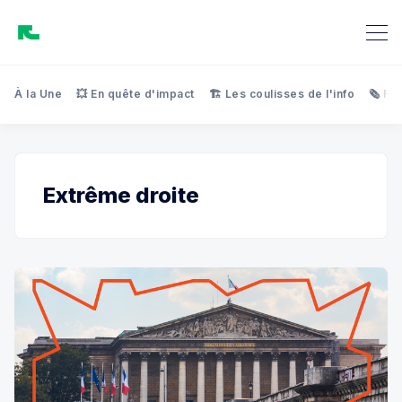
À la Une
💥 En quête d'impact
🏗️ Les coulisses de l'info
🗞️ Re
Extrême droite