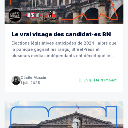
Le vrai visage des candidat·es RN
Élections législatives anticipées de 2024 : alors que
la panique gagnait les rangs, StreetPress et
plusieurs médias indépendants ont décortiqué le
profil des candidat·es RN et mis à jour leurs
innombrables propos racistes, homophobes,
antisémites, complotistes ou anti-IVG.
Cécile Massin
💥 En quête d'impact
1 juil. 2025