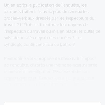
Un an après la publication de l’enquête, les
parquets traitent-ils avec plus de sérieux les
procès-verbaux dressés par les inspecteurs du
travail ? L’État a-t-il renforcé les moyens de
l’inspection du travail ou mis en place les outils de
suivi demandés depuis des années ? Les
syndicats continuent-ils à se battre ?
Rembobine vous propose de découvrir l'impact
de l'enquête, d'après une méthodologie inspirée
du média d'investigation
Disclose
et de son
rapport d'impact
. Rendez-vous sur
le site
pour
comprendre ce qui peut être inclus dans ce
tableau.