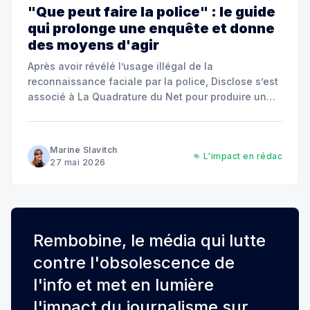
"Que peut faire la police" : le guide
qui prolonge une enquête et donne
des moyens d'agir
Après avoir révélé l’usage illégal de la
reconnaissance faciale par la police, Disclose s’est
associé à La Quadrature du Net pour produire un
manuel d’autodéfense juridique. Ce guide gratuit
outille citoyen·nes, juristes et associations pour ne
plus rester démunis face aux abus.
Marine Slavitch
👊 L'impact en rédac
27 mai 2026
Rembobine, le média qui lutte
contre l'obsolescence de
l'info et met en lumière
l'impact du journalisme sur