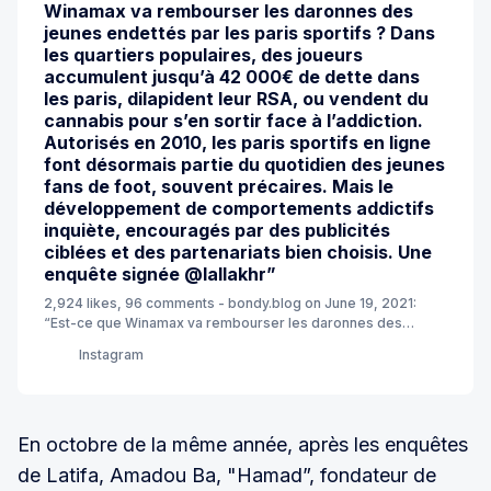
Winamax va rembourser les daronnes des
jeunes endettés par les paris sportifs ? Dans
les quartiers populaires, des joueurs
accumulent jusqu’à 42 000€ de dette dans
les paris, dilapident leur RSA, ou vendent du
cannabis pour s’en sortir face à l’addiction.
Autorisés en 2010, les paris sportifs en ligne
font désormais partie du quotidien des jeunes
fans de foot, souvent précaires. Mais le
développement de comportements addictifs
inquiète, encouragés par des publicités
ciblées et des partenariats bien choisis. Une
enquête signée @lallakhr”
2,924 likes, 96 comments - bondy.blog on June 19, 2021:
“Est-ce que Winamax va rembourser les daronnes des
jeunes endettés par les paris sportifs ? Dans les quartiers
Instagram
populaires, des joueurs accumulent jusqu’à 42 000€ de dette
dans les paris, dilapident leur RSA, ou vendent du cannabis
pour s’en sortir face à l’addiction. Autorisés en 2010, les paris
sportifs en ligne font désormais partie du quotidien des
En octobre de la même année, après les enquêtes
jeunes fans de foot, souvent précaires. Mais le
développement de comportements addictifs inquiète,
de Latifa, Amadou Ba, "Hamad”, fondateur de
encouragés par des publicités ciblées et des partenariats