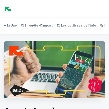
À la Une
💥 En quête d'impact
🏗️ Les coulisses de l'info
🗞️ Re