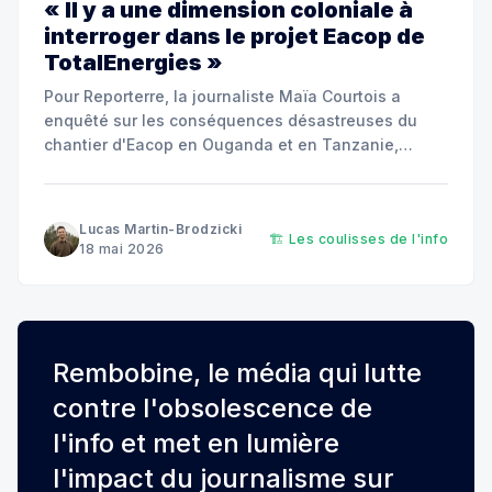
« Il y a une dimension coloniale à
interroger dans le projet Eacop de
TotalEnergies »
Pour Reporterre, la journaliste Maïa Courtois a
enquêté sur les conséquences désastreuses du
chantier d'Eacop en Ouganda et en Tanzanie,
autant pour les habitant·es que pour les
écosystèmes.
Lucas Martin-Brodzicki
🏗️ Les coulisses de l'info
18 mai 2026
Rembobine, le média qui lutte
contre l'obsolescence de
l'info et met en lumière
l'impact du journalisme sur