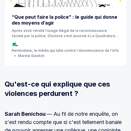
“Que peut faire la police” : le guide qui donne
des moyens d’agir
Après avoir révélé l’usage illégal de la reconnaissance
faciale par la police, Disclose s’est associé à La Quadrature
du Net pour produire un manuel d’autodéfense juridique. Ce
guide gratuit outille citoyen·nes, juristes et associations pour
Rembobine, le média qui lutte contre l'obsolescence de l'info
ne plus rester démunis face aux abus.
Marine Slavitch
Qu'est-ce qui explique que ces
violences perdurent ?
Sarah Benichou
— Au fil de notre enquête, on
s'est rendu compte que si c'est tellement banale
de pouvoir agresser une collègue, une conjointe,