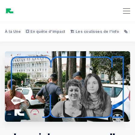
À la Une
💥 En quête d'impact
🏗️ Les coulisses de l'info
🗞️ Re